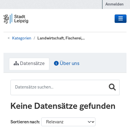
Zum Hauptinhalt wechseln
Anmelden
Kategorien
Landwirtschaft, Fischerei,...
Datensätze
Über uns
Keine Datensätze gefunden
Sortieren nach