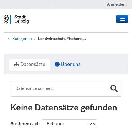
Zum Hauptinhalt wechseln
Anmelden
Kategorien
Landwirtschaft, Fischerei,...
Datensätze
Über uns
Keine Datensätze gefunden
Sortieren nach