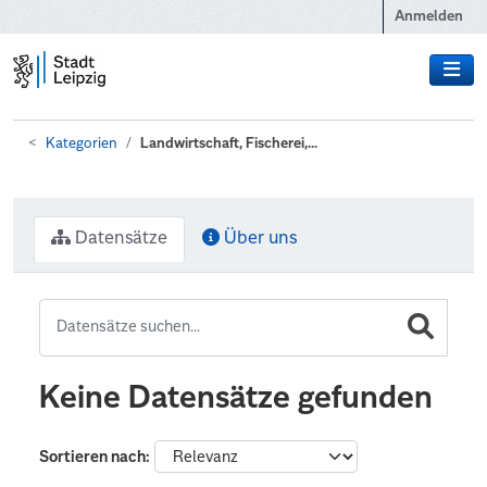
Zum Hauptinhalt wechseln
Anmelden
Kategorien
Landwirtschaft, Fischerei,...
Datensätze
Über uns
Keine Datensätze gefunden
Sortieren nach