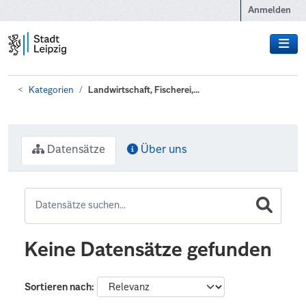
Zum Hauptinhalt wechseln
Anmelden
Kategorien
Landwirtschaft, Fischerei,...
Datensätze
Über uns
Keine Datensätze gefunden
Sortieren nach