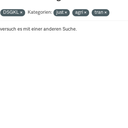
DSGKL
Kategorien:
just
agri
tran
 versuch es mit einer anderen Suche.