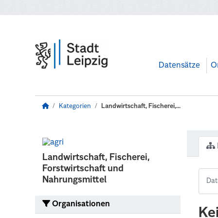
Zum Hauptinhalt wechseln
Datensätze
O
Kategorien
Landwirtschaft, Fischerei,...
Landwirtschaft, Fischerei,
Forstwirtschaft und
Nahrungsmittel
Organisationen
Ke