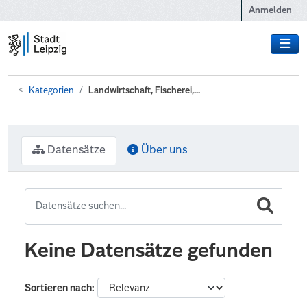
Zum Hauptinhalt wechseln
Anmelden
Kategorien
Landwirtschaft, Fischerei,...
Datensätze
Über uns
Keine Datensätze gefunden
Sortieren nach