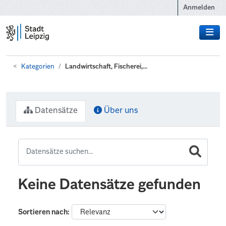
Zum Hauptinhalt wechseln
Anmelden
Kategorien
Landwirtschaft, Fischerei,...
Datensätze
Über uns
Keine Datensätze gefunden
Sortieren nach