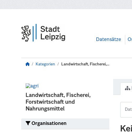
Zum Hauptinhalt wechseln
Datensätze
O
Kategorien
Landwirtschaft, Fischerei,...
Landwirtschaft, Fischerei,
Forstwirtschaft und
Nahrungsmittel
Organisationen
Ke