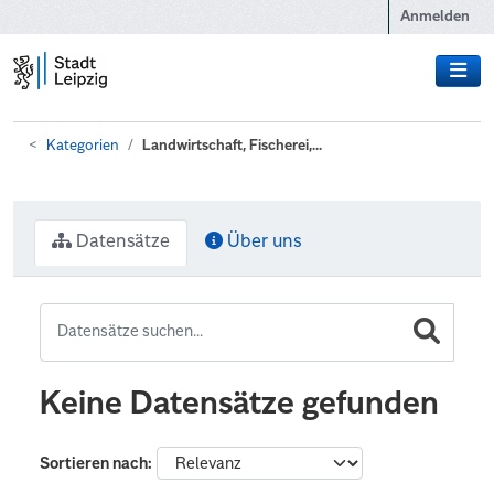
Zum Hauptinhalt wechseln
Anmelden
Kategorien
Landwirtschaft, Fischerei,...
Datensätze
Über uns
Keine Datensätze gefunden
Sortieren nach