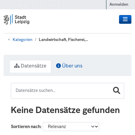
Zum Hauptinhalt wechseln
Anmelden
Kategorien
Landwirtschaft, Fischerei,...
Datensätze
Über uns
Keine Datensätze gefunden
Sortieren nach