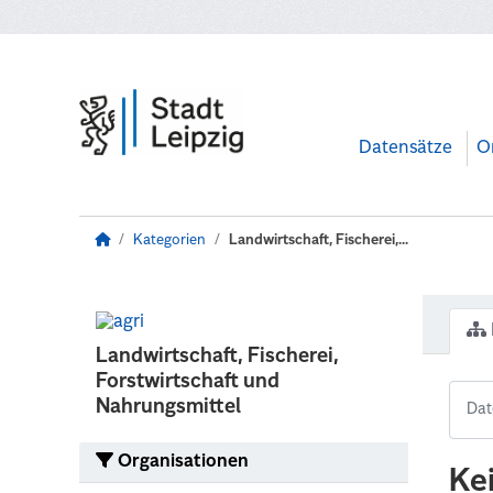
Zum Hauptinhalt wechseln
Datensätze
O
Kategorien
Landwirtschaft, Fischerei,...
Landwirtschaft, Fischerei,
Forstwirtschaft und
Nahrungsmittel
Organisationen
Ke