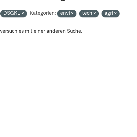
DSGKL
Kategorien:
envi
tech
agri
 versuch es mit einer anderen Suche.