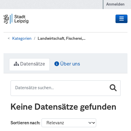
Zum Hauptinhalt wechseln
Anmelden
Kategorien
Landwirtschaft, Fischerei,...
Datensätze
Über uns
Keine Datensätze gefunden
Sortieren nach