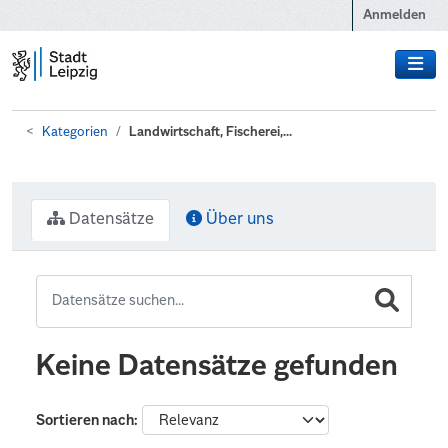
Zum Hauptinhalt wechseln
Anmelden
Kategorien
Landwirtschaft, Fischerei,...
Datensätze
Über uns
Keine Datensätze gefunden
Sortieren nach