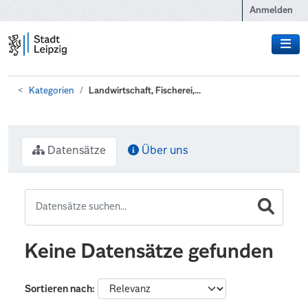
Zum Hauptinhalt wechseln
Anmelden
Kategorien
Landwirtschaft, Fischerei,...
Datensätze
Über uns
Keine Datensätze gefunden
Sortieren nach