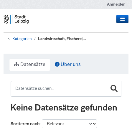
Zum Hauptinhalt wechseln
Anmelden
Kategorien
Landwirtschaft, Fischerei,...
Datensätze
Über uns
Keine Datensätze gefunden
Sortieren nach