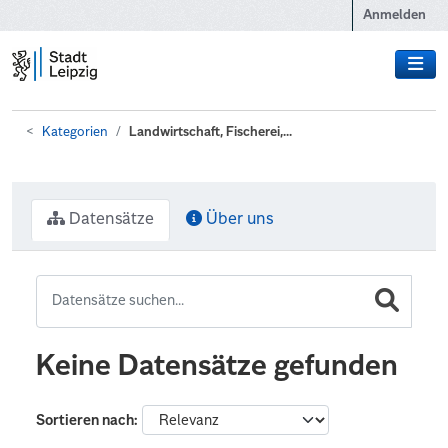
Zum Hauptinhalt wechseln
Anmelden
Kategorien
Landwirtschaft, Fischerei,...
Datensätze
Über uns
Keine Datensätze gefunden
Sortieren nach