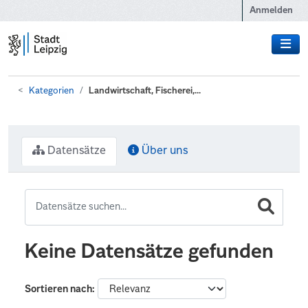
Zum Hauptinhalt wechseln
Anmelden
Kategorien
Landwirtschaft, Fischerei,...
Datensätze
Über uns
Keine Datensätze gefunden
Sortieren nach