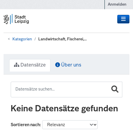
Zum Hauptinhalt wechseln
Anmelden
Kategorien
Landwirtschaft, Fischerei,...
Datensätze
Über uns
Keine Datensätze gefunden
Sortieren nach