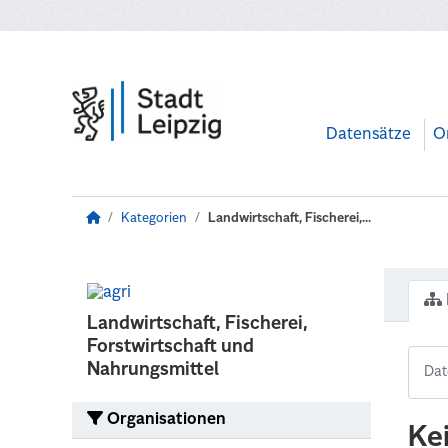
Zum Hauptinhalt wechseln
Datensätze
O
Kategorien
Landwirtschaft, Fischerei,...
Landwirtschaft, Fischerei,
Forstwirtschaft und
Nahrungsmittel
Organisationen
Ke