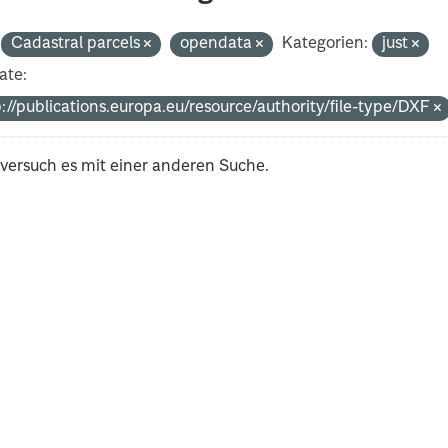
Cadastral parcels
opendata
Kategorien:
just
ate:
://publications.europa.eu/resource/authority/file-type/DXF
 versuch es mit einer anderen Suche.