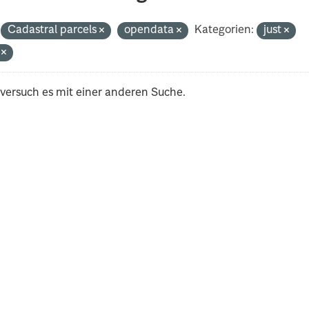
Cadastral parcels
opendata
Kategorien:
just
i
 versuch es mit einer anderen Suche.