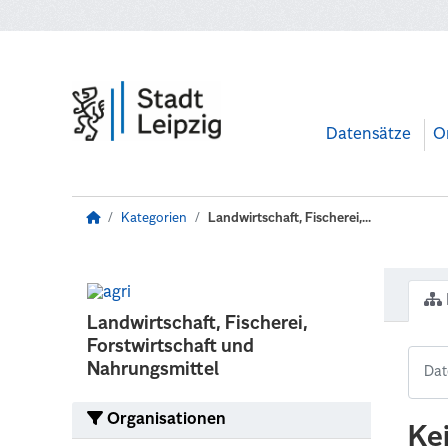
Zum Hauptinhalt wechseln
Datensätze
O
Kategorien
Landwirtschaft, Fischerei,...
Landwirtschaft, Fischerei,
Forstwirtschaft und
Nahrungsmittel
Organisationen
Ke