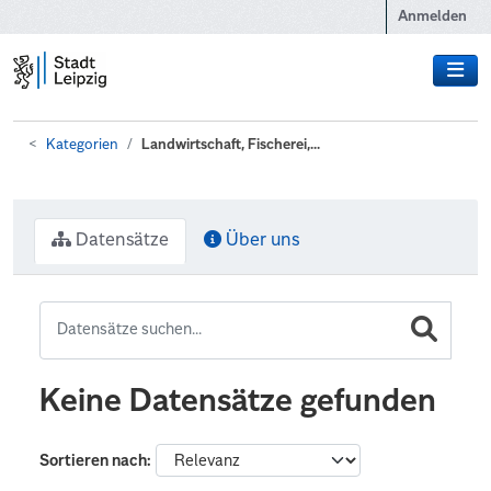
Zum Hauptinhalt wechseln
Anmelden
Kategorien
Landwirtschaft, Fischerei,...
Datensätze
Über uns
Keine Datensätze gefunden
Sortieren nach