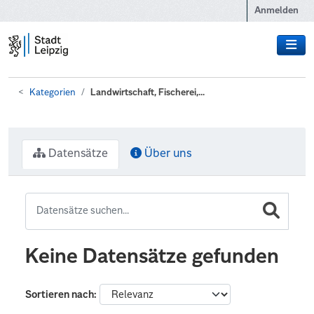
Zum Hauptinhalt wechseln
Anmelden
Kategorien
Landwirtschaft, Fischerei,...
Datensätze
Über uns
Keine Datensätze gefunden
Sortieren nach