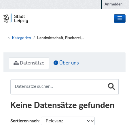
Zum Hauptinhalt wechseln
Anmelden
Kategorien
Landwirtschaft, Fischerei,...
Datensätze
Über uns
Keine Datensätze gefunden
Sortieren nach