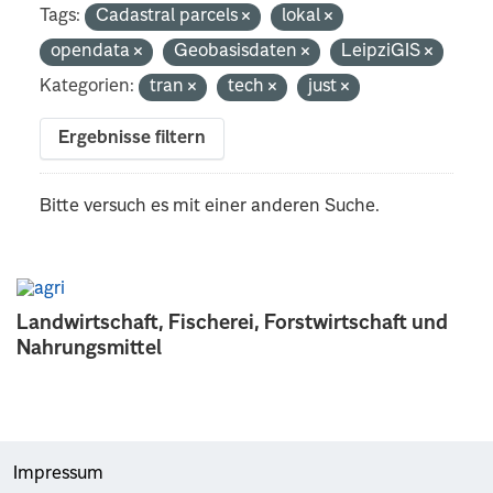
Tags:
Cadastral parcels
lokal
opendata
Geobasisdaten
LeipziGIS
Kategorien:
tran
tech
just
Ergebnisse filtern
Bitte versuch es mit einer anderen Suche.
Landwirtschaft, Fischerei, Forstwirtschaft und
Nahrungsmittel
Impressum