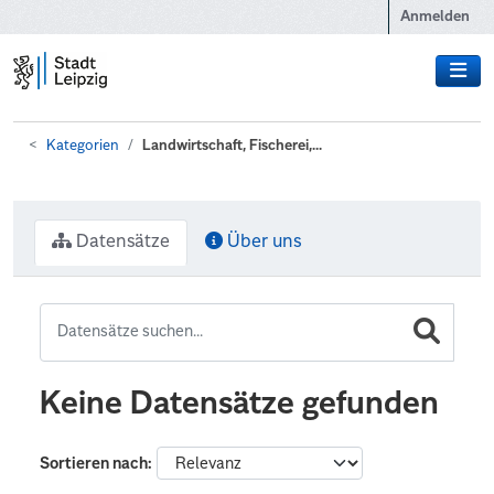
Zum Hauptinhalt wechseln
Anmelden
Kategorien
Landwirtschaft, Fischerei,...
Datensätze
Über uns
Keine Datensätze gefunden
Sortieren nach