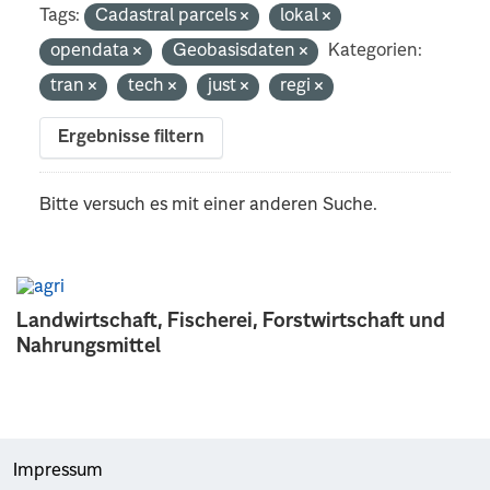
Tags:
Cadastral parcels
lokal
opendata
Geobasisdaten
Kategorien:
tran
tech
just
regi
Ergebnisse filtern
Bitte versuch es mit einer anderen Suche.
Landwirtschaft, Fischerei, Forstwirtschaft und
Nahrungsmittel
Impressum