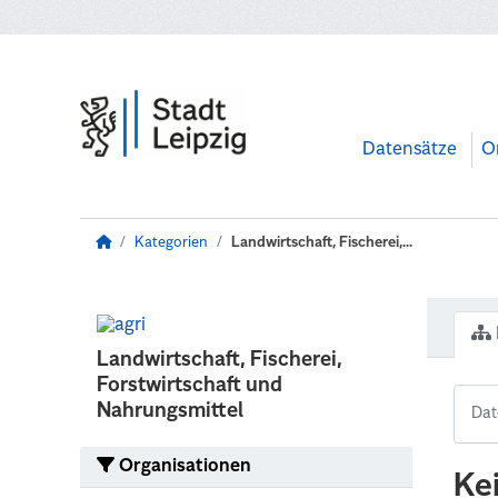
Zum Hauptinhalt wechseln
Datensätze
O
Kategorien
Landwirtschaft, Fischerei,...
Landwirtschaft, Fischerei,
Forstwirtschaft und
Nahrungsmittel
Organisationen
Ke