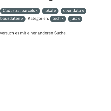
Cadastral parcels
lokal
opendata
basisdaten
Kategorien:
tech
just
 versuch es mit einer anderen Suche.