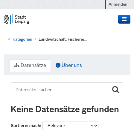
Zum Hauptinhalt wechseln
Anmelden
Kategorien
Landwirtschaft, Fischerei,...
Datensätze
Über uns
Keine Datensätze gefunden
Sortieren nach