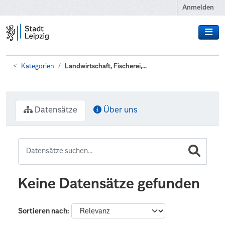
Zum Hauptinhalt wechseln
Anmelden
Kategorien
Landwirtschaft, Fischerei,...
Datensätze
Über uns
Keine Datensätze gefunden
Sortieren nach