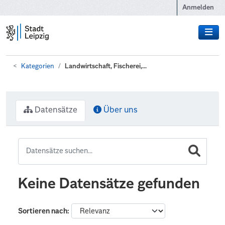
Zum Hauptinhalt wechseln
Anmelden
Kategorien
Landwirtschaft, Fischerei,...
Datensätze
Über uns
Keine Datensätze gefunden
Sortieren nach