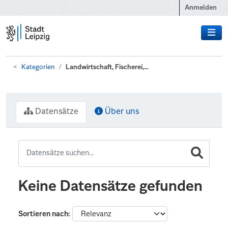
Zum Hauptinhalt wechseln
Anmelden
Kategorien
Landwirtschaft, Fischerei,...
Datensätze
Über uns
Keine Datensätze gefunden
Sortieren nach