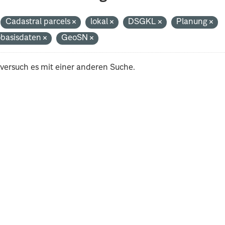
Cadastral parcels
lokal
DSGKL
Planung
basisdaten
GeoSN
 versuch es mit einer anderen Suche.