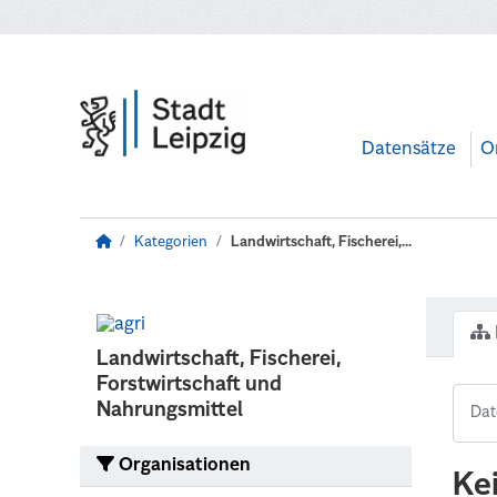
Zum Hauptinhalt wechseln
Datensätze
O
Kategorien
Landwirtschaft, Fischerei,...
Landwirtschaft, Fischerei,
Forstwirtschaft und
Nahrungsmittel
Organisationen
Ke