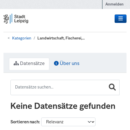
Zum Hauptinhalt wechseln
Anmelden
Kategorien
Landwirtschaft, Fischerei,...
Datensätze
Über uns
Keine Datensätze gefunden
Sortieren nach