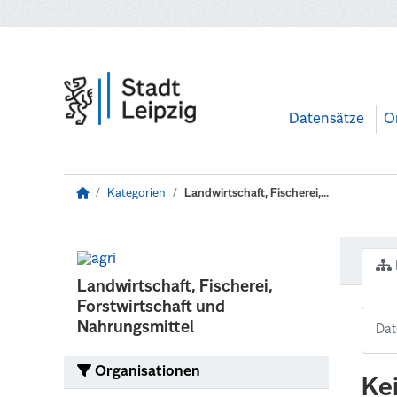
Zum Hauptinhalt wechseln
Datensätze
O
Kategorien
Landwirtschaft, Fischerei,...
Landwirtschaft, Fischerei,
Forstwirtschaft und
Nahrungsmittel
Organisationen
Ke