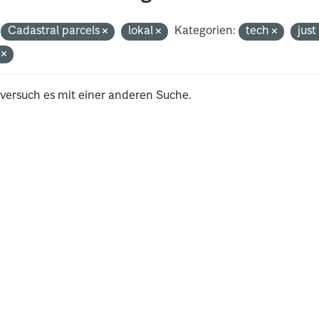
Cadastral parcels
lokal
Kategorien:
tech
jus
i
 versuch es mit einer anderen Suche.