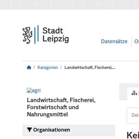
Zum Hauptinhalt wechseln
Datensätze
O
Kategorien
Landwirtschaft, Fischerei,...
Landwirtschaft, Fischerei,
Forstwirtschaft und
Nahrungsmittel
Organisationen
Ke