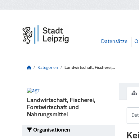
Zum Hauptinhalt wechseln
Datensätze
O
Kategorien
Landwirtschaft, Fischerei,...
Landwirtschaft, Fischerei,
Forstwirtschaft und
Nahrungsmittel
Organisationen
Ke