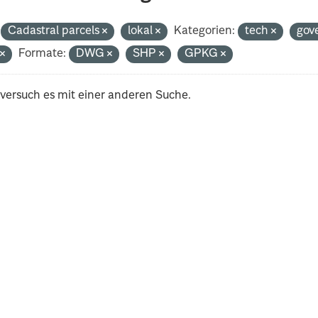
Cadastral parcels
lokal
Kategorien:
tech
gov
t
Formate:
DWG
SHP
GPKG
 versuch es mit einer anderen Suche.