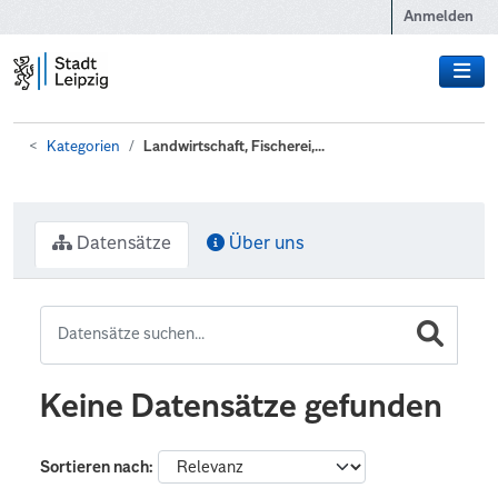
Zum Hauptinhalt wechseln
Anmelden
Kategorien
Landwirtschaft, Fischerei,...
Datensätze
Über uns
Keine Datensätze gefunden
Sortieren nach