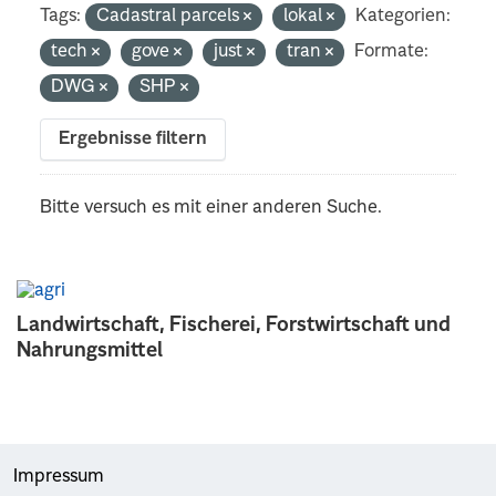
Tags:
Cadastral parcels
lokal
Kategorien:
tech
gove
just
tran
Formate:
DWG
SHP
Ergebnisse filtern
Bitte versuch es mit einer anderen Suche.
Landwirtschaft, Fischerei, Forstwirtschaft und
Nahrungsmittel
Impressum