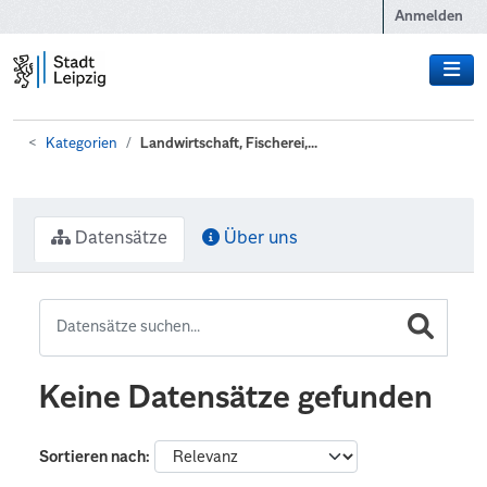
Zum Hauptinhalt wechseln
Anmelden
Kategorien
Landwirtschaft, Fischerei,...
Datensätze
Über uns
Keine Datensätze gefunden
Sortieren nach