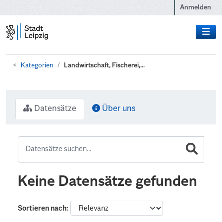
Zum Hauptinhalt wechseln
Anmelden
Kategorien
Landwirtschaft, Fischerei,...
Datensätze
Über uns
Keine Datensätze gefunden
Sortieren nach