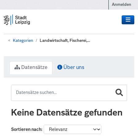
Zum Hauptinhalt wechseln
Anmelden
Kategorien
Landwirtschaft, Fischerei,...
Datensätze
Über uns
Keine Datensätze gefunden
Sortieren nach