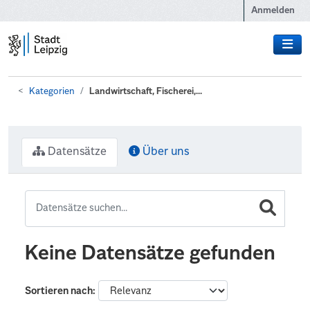
Zum Hauptinhalt wechseln
Anmelden
Kategorien
Landwirtschaft, Fischerei,...
Datensätze
Über uns
Keine Datensätze gefunden
Sortieren nach