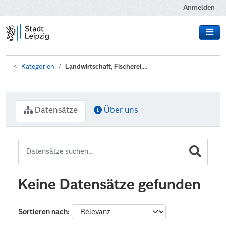
Zum Hauptinhalt wechseln
Anmelden
Kategorien
Landwirtschaft, Fischerei,...
Datensätze
Über uns
Keine Datensätze gefunden
Sortieren nach