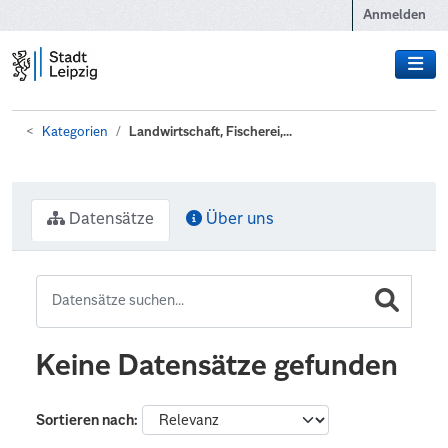
Zum Hauptinhalt wechseln
Anmelden
Kategorien
Landwirtschaft, Fischerei,...
Datensätze
Über uns
Keine Datensätze gefunden
Sortieren nach