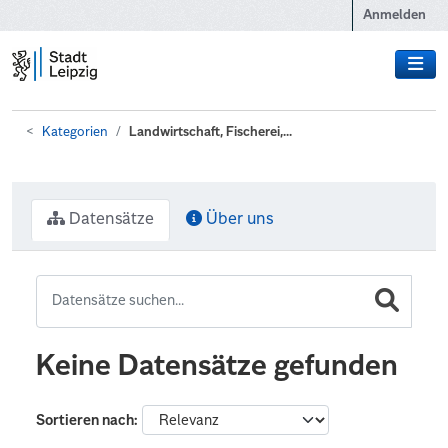
Zum Hauptinhalt wechseln
Anmelden
Kategorien
Landwirtschaft, Fischerei,...
Datensätze
Über uns
Keine Datensätze gefunden
Sortieren nach