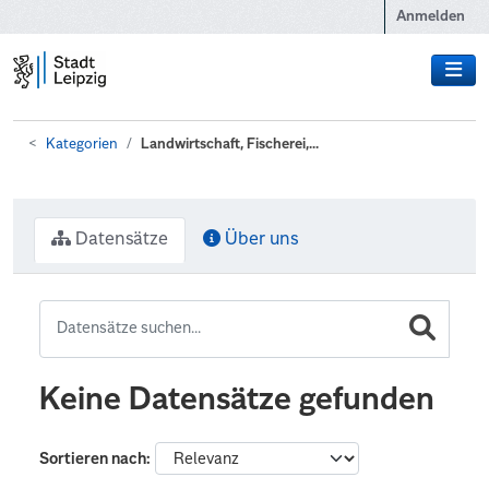
Zum Hauptinhalt wechseln
Anmelden
Kategorien
Landwirtschaft, Fischerei,...
Datensätze
Über uns
Keine Datensätze gefunden
Sortieren nach