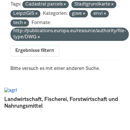
Tags:
Cadastral parcels
Stadtgrundkarte
LeipziGIS
Kategorien:
gove
envi
tech
Formate:
http://publications.europa.eu/resource/authority/file-
type/DWG
Ergebnisse filtern
Bitte versuch es mit einer anderen Suche.
Landwirtschaft, Fischerei, Forstwirtschaft und
Nahrungsmittel