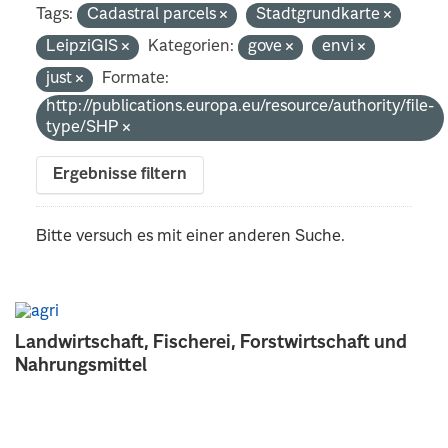
Tags:
Cadastral parcels
Stadtgrundkarte
LeipziGIS
Kategorien:
gove
envi
just
Formate:
http://publications.europa.eu/resource/authority/file-
type/SHP
Ergebnisse filtern
Bitte versuch es mit einer anderen Suche.
Landwirtschaft, Fischerei, Forstwirtschaft und
Nahrungsmittel