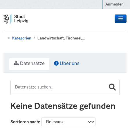
Zum Hauptinhalt wechseln
Anmelden
Kategorien
Landwirtschaft, Fischerei,...
Datensätze
Über uns
Keine Datensätze gefunden
Sortieren nach