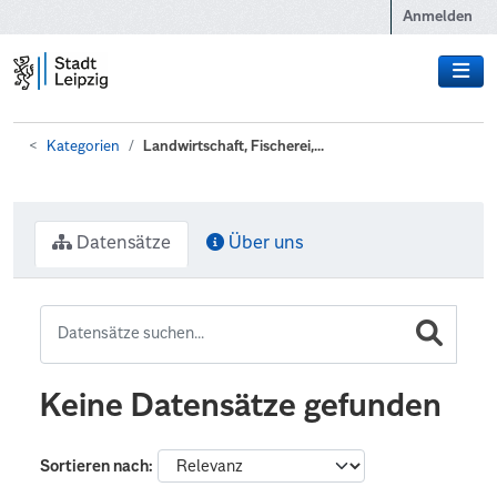
Zum Hauptinhalt wechseln
Anmelden
Kategorien
Landwirtschaft, Fischerei,...
Datensätze
Über uns
Keine Datensätze gefunden
Sortieren nach