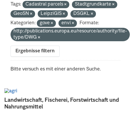
Tags:
Cadastral parcels
Stadtgrundkarte
GeoSN
LeipziGIS
DSGKL
Kategorien:
gove
envi
Formate:
http://publications.europa.eu/resource/authority/file-
type/DWG
Ergebnisse filtern
Bitte versuch es mit einer anderen Suche.
Landwirtschaft, Fischerei, Forstwirtschaft und
Nahrungsmittel