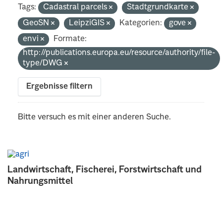
Tags:
Cadastral parcels
Stadtgrundkarte
GeoSN
LeipziGIS
Kategorien:
gove
envi
Formate:
http://publications.europa.eu/resource/authority/file-
type/DWG
Ergebnisse filtern
Bitte versuch es mit einer anderen Suche.
Landwirtschaft, Fischerei, Forstwirtschaft und
Nahrungsmittel