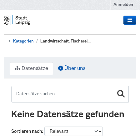
Zum Hauptinhalt wechseln
Anmelden
Kategorien
Landwirtschaft, Fischerei,...
Datensätze
Über uns
Keine Datensätze gefunden
Sortieren nach