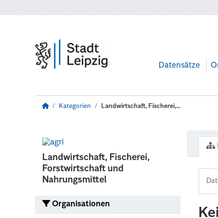
Zum Hauptinhalt wechseln
Datensätze
O
Kategorien
Landwirtschaft, Fischerei,...
Landwirtschaft, Fischerei,
Forstwirtschaft und
Nahrungsmittel
Organisationen
Ke