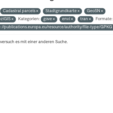
Cadastral parcels
Stadtgrundkarte
GeoSN
pziGIS
Kategorien:
gove
envi
tran
Formate:
p://publications.europa.eu/resource/authority/file-type/GPK
 versuch es mit einer anderen Suche.