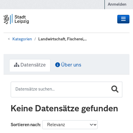
Zum Hauptinhalt wechseln
Anmelden
Kategorien
Landwirtschaft, Fischerei,...
Datensätze
Über uns
Keine Datensätze gefunden
Sortieren nach