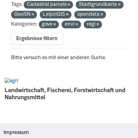
Tags:
Cadastral parcels
Stadtgrundkarte
GeoSN
LeipziGIS
opendata
Kategorien:
gove
envi
regi
Ergebnisse filtern
Bitte versuch es mit einer anderen Suche.
Landwirtschaft, Fischerei, Forstwirtschaft und
Nahrungsmittel
Impressum