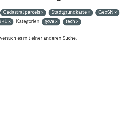
Cadastral parcels
Stadtgrundkarte
GeoSN
GKL
Kategorien:
gove
tech
 versuch es mit einer anderen Suche.