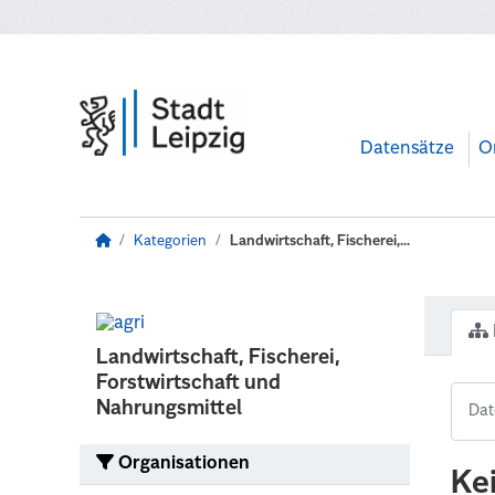
Zum Hauptinhalt wechseln
Datensätze
O
Kategorien
Landwirtschaft, Fischerei,...
Landwirtschaft, Fischerei,
Forstwirtschaft und
Nahrungsmittel
Organisationen
Ke