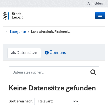
Zum Hauptinhalt wechseln
Anmelden
Kategorien
Landwirtschaft, Fischerei,...
Datensätze
Über uns
Keine Datensätze gefunden
Sortieren nach