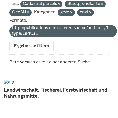
Tags:
Cadastral parcels
Stadtgrundkarte
GeoSN
Kategorien:
gove
envi
Formate:
http://publications.europa.eu/resource/authority/file-
type/GPKG
Ergebnisse filtern
Bitte versuch es mit einer anderen Suche.
Landwirtschaft, Fischerei, Forstwirtschaft und
Nahrungsmittel